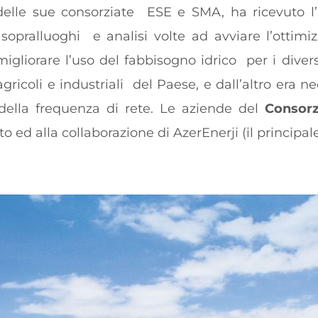
 delle sue consorziate
ESE e SMA, ha ricevuto l’
e sopralluoghi
e analisi volte ad avviare l’ottimi
igliorare l’uso del fabbisogno idrico
per i diver
gricoli e industriali
del Paese, e dall’altro era 
della frequenza di rete.
Le aziende del
Consor
o ed alla collaborazione di AzerEnerji (il principa