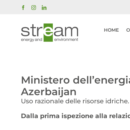
Salta
Facebook
Instagram
LinkedIn
al
contenuto
HOME
C
Ministero dell’energi
Azerbaijan
Uso razionale delle risorse idriche.
Dalla prima ispezione alla relazi