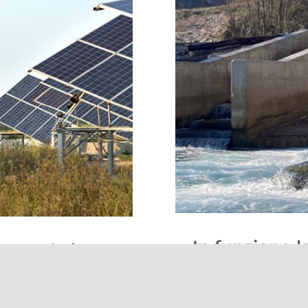
In funzione l
e regole in
idroelettrica
9 Gennaio 2024