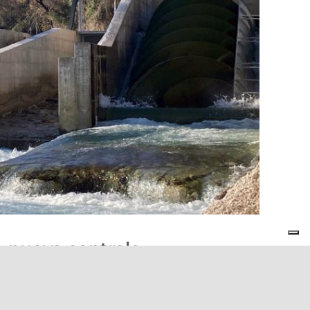
a nuova centrale
 Cagli-Candiracci