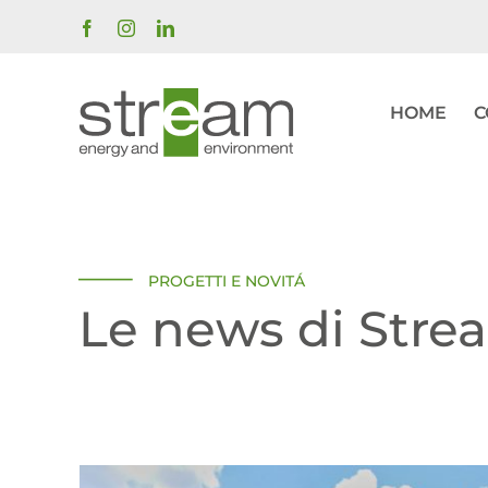
Salta
Facebook
Instagram
LinkedIn
al
contenuto
HOME
C
PROGETTI E NOVITÁ
Le news di Stre