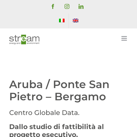
Salta
Facebook
Instagram
LinkedIn
al
contenuto
Aruba / Ponte San
Pietro – Bergamo
Centro Globale Data.
Dallo studio di fattibilità al
progetto esecutivo.