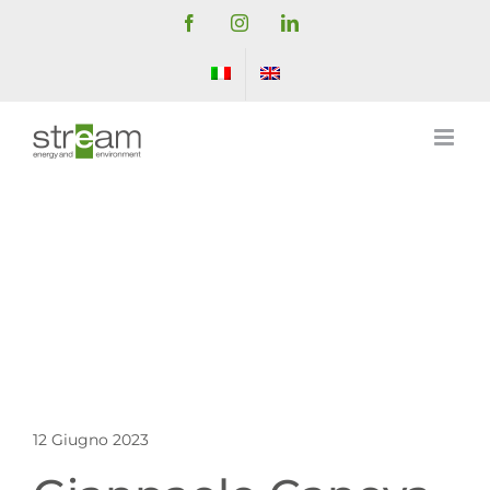
Salta
Facebook
Instagram
LinkedIn
al
contenuto
12 Giugno 2023