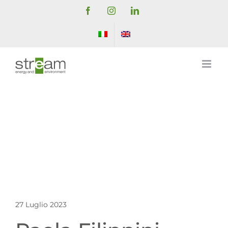
Salta
Facebook
Instagram
LinkedIn
al
contenuto
27 Luglio 2023