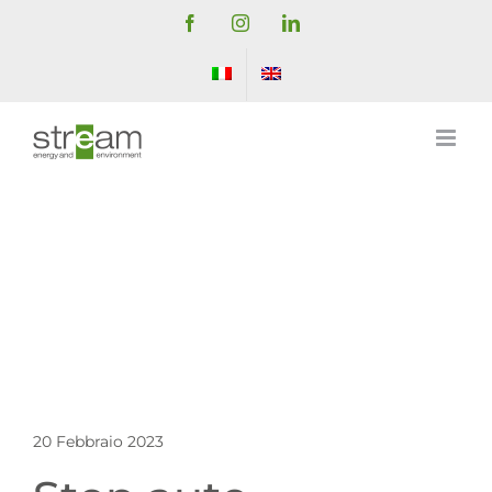
Salta
Facebook
Instagram
LinkedIn
al
contenuto
20 Febbraio 2023